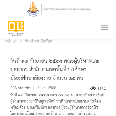
หน้าแรก
ข่าวประชาสัมพันธ์
วันที่ ๑๒ กันยายน ๒๕๖๘ คณะผู้บริหารและ
บุคลากร สำนักงานเขตพื้นที่การศึกษา
มัธยมศึกษาเชียงราย จำนวน ๑๔ คน
PR&Info dltv | 12 ก.ย. 2568
1184
วันที่ ๑๒ กันยายน ๒๕๖๘ เวลา ๐๙.๐๐ น. นางยุวนิตย์ ศรศิลป์
ผู้อำนวยการสถานีวิทยุโทรทัศน์การศึกษาทางไกลผ่านดาวเทียม
พร้อมด้วย นายเกรียงไกร แสงทอง ผู้ช่วยผู้อำนวยการสถานีฯ
ให้การต้อนรับอย่างอบอุ่นพร้อม นำเยี่ยมชมการดำเนินงาน