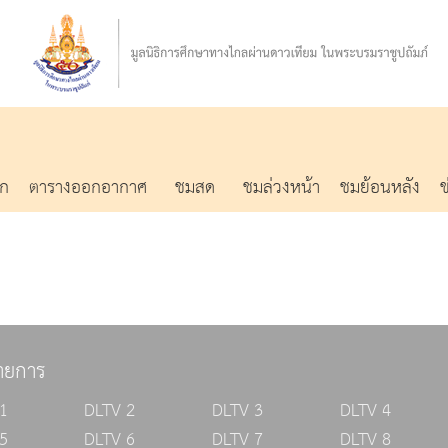
รก
ตารางออกอากาศ
ชมสด
ชมล่วงหน้า
ชมย้อนหลัง
ายการ
1
DLTV 2
DLTV 3
DLTV 4
5
DLTV 6
DLTV 7
DLTV 8