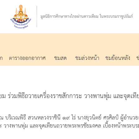
รก
ตารางออกอากาศ
ชมสด
ชมล่วงหน้า
ชมย้อนหลัง
ยม ร่วมพิธีถวายเครื่องราชสักการะ​ วางพานพุ่ม​ และจุด
เวณพิธี สวนหลวงราชินี ๑๙ ไร่​ นางยุวนิตย์ ศรศิลป์ ผู้อำนวย
าระ​ วางพานพุ่ม​ และจุดเทียนถวายพระพรชัยมงคล เบื้องหน้าพระบร