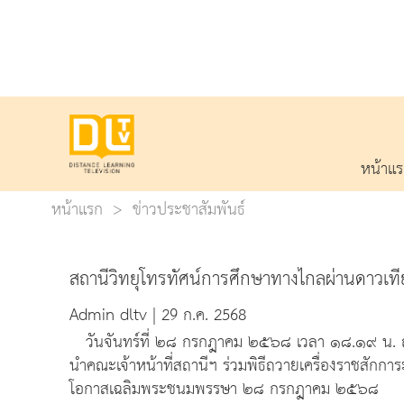
หน้าแ
หน้าแรก
ข่าวประชาสัมพันธ์
สถานีวิทยุโทรทัศน์การศึกษาทางไกลผ่านดาวเที
Admin dltv | 29 ก.ค. 2568
วันจันทร์ที่ ๒๘ กรกฎาคม ๒๕๖๘ เวลา ๑๘.๑๙ น. ณ บริ
นำคณะเจ้าหน้าที่สถานีฯ ร่วมพิธีถวายเครื่องราชสักก
โอกาสเฉลิมพระชนมพรรษา ๒๘ กรกฎาคม ๒๕๖๘