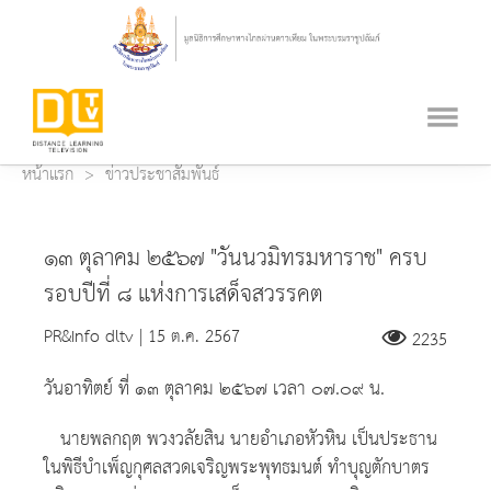
หน้าแรก
ข่าวประชาสัมพันธ์
๑๓ ตุลาคม ๒๕๖๗ "วันนวมิทรมหาราช" ครบ
รอบปีที่ ๘ แห่งการเสด็จสวรรคต
PR&Info dltv | 15 ต.ค. 2567
2235
วันอาทิตย์ ที่ ๑๓ ตุลาคม ๒๕๖๗ เวลา ๐๗.๐๙ น.
นายพลกฤต พวงวลัยสิน นายอำเภอหัวหิน เป็นประธาน
ในพิธีบำเพ็ญกุศลสวดเจริญพระพุทธมนต์ ทำบุญตักบาตร