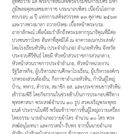
อุทิศถวาย แด่ พระบาทสมเด็จพระบรมชนกาธิเบศร มหา
ภูมิพลอดุลยเดชมหาราช บรมนาถบพิตร เนื่องในโอกาส
ครบรอบ ๘ ปี แห่งการเสด็จสวรรคต ๑๓ ตุลาคม ๒๕๖๗
และวางพวงมาลา ถวายบังคม เบื้องหน้าพระบรม
ฉายาลักษณ์ เพื่อน้อมรำลึกถึงพระมหากรุณาธิคุณที่มีต่อ
ปวงชนชาวไทย อันหาที่สุดมิได้ ณ อาคารอเนกประสงค์/
โดมโรงเรียนหัวหิน (ประจำอำเภอ) อำเภอหัวหิน จังหวัด
ประจวบคีรีขันธ์ โดยมี หัวหน้าส่วนราชการส่วนกลาง,
หัวหน้าส่วนราชการประจำอำเภอ, หัวหน้าหน่วยงาน
รัฐวิสาหกิจ, ผู้บริหารสถานศึกษาโรงเรียน, ผู้บริหารองค์กร
ปกครองส่วนท้องถิ่น, กิ่งกาชาอำเภอหัวหิน, กำนันผู้ใหญ่
บ้าน, ทหาร, ตำรวจ, สมาชิก อส. และประชาชนชาวหัวหิน
เข้าร่วมพิธี โดยกิจกรรมในช่วงเช้าเป็นการประกอบพิธีทาง
พุทธศาสนา พระสงฆ์จำนวน ๑๐ รูป สวดเจริญพระพุทธ
มนต์ ประธานในพิธี พร้อมข้าราชการชั้นผู้ใหญ่ถวายเครื่อง
ไทยธรรม นายอำเภอถวายผ้าไตร จำนวน ๑๐ ไตร พระ
สงฆ์อนุโมทนา และกรวดน้ำ-รับพร จากนั้นนายอำเภอ
หัวหิน นำหัวหน้าส่วนราชการ ข้าราชการ และประชาชน