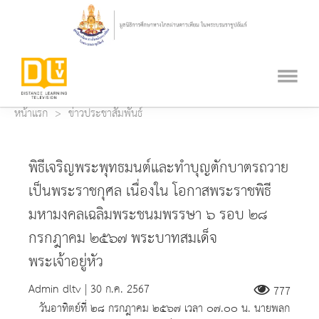
หน้าแรก
ข่าวประชาสัมพันธ์
พิธีเจริญพระพุทธมนต์และทำบุญตักบาตรถวาย
เป็นพระราชกุศล เนื่องใน โอกาสพระราชพิธี
มหามงคลเฉลิมพระชนมพรรษา ๖ รอบ ๒๘
กรกฎาคม ๒๕๖๗ พระบาทสมเด็จ
พระเจ้าอยู่หัว
Admin dltv | 30 ก.ค. 2567
777
วันอาทิตย์ที่ ๒๘ กรกฎาคม ๒๕๖๗ เวลา ๐๗.๐๐ น. นายพลก