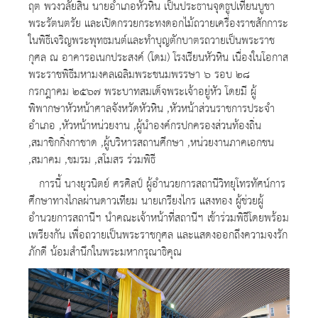
ฤต พวงวลัยสิน นายอำเภอหัวหิน เป็นประธานจุดธูปเทียนบูชา
พระรัตนตรัย และเปิดกรวยกระทงดอกไม้ถวายเครื่องราชสักการะ
ในพิธีเจริญพระพุทธมนต์และทำบุญตักบาตรถวายเป็นพระราช
กุศล ณ อาคารอเนกประสงค์ (โดม) โรงเรียนหัวหิน เนื่องในโอกาส
พระราชพิธีมหามงคลเฉลิมพระชนมพรรษา ๖ รอบ ๒๘
กรกฎาคม ๒๕๖๗ พระบาทสมเด็จพระเจ้าอยู่หัว โดยมี ผู้
พิพากษาหัวหน้าศาลจังหวัดหัวหิน ,หัวหน้าส่วนราชการประจำ
อำเภอ ,หัวหน้าหน่วยงาน ,ผู้นำองค์กรปกครองส่วนท้องถิ่น
,สมาชิกกิ่งกาชาด ,ผู้บริหารสถานศึกษา ,หน่วยงานภาคเอกชน
,สมาคม ,ชมรม ,สโมสร ร่วมพิธี
การนี้ นางยุวนิตย์ ศรศิลป์ ผู้อำนวยการสถานีวิทยุโทรทัศน์การ
ศึกษาทางไกลผ่านดาวเทียม นายเกรียงไกร แสงทอง ผู้ช่วยผู้
อำนวยการสถานีฯ นำคณะเจ้าหน้าที่สถานีฯ เข้าร่วมพิธีโดยพร้อม
เพรียงกัน เพื่อถวายเป็นพระราชกุศล และแสดงออกถึงความจงรัก
ภักดี น้อมสำนึกในพระมหากรุณาธิคุณ