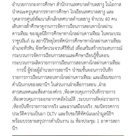
อำนวยการกองการศึกษา สำนักงานเทศบาลตำบลเขางู ในโอกาส
นำคณะครูบุคลากรทางการศึกษา โรงเรียนเทศบาลเขางู และ
บุคลากรศูนย์พัฒนาเด็กเล็กเทศบาลตำบลเขางู จำนวน 40 คน
เดินทางเข้าศึกษาดูงานการจัดการเรียนการสอนทางไกลผ่าน
ดาวเทียม ของมูลนิธิการศึกษาทางไกลผ่านดาวเทียม ในพระบรม
ราชูปถัมภ์ ณ สถานีวิทยุโทรทัศน์การศึกษาทางไกลผ่านดาวเทียม
อำเภอหัวหิน จังหวัดประจวบคีรีขันธ์ เพื่อเสริมสร้างประสบการณ์
กระบวนการจัดการเรียนการสอนและศึกษาเรียนรู้ขั้นตอน
กระบวนการผลิตรายการการเรียนการสอนทางไกลผ่านดาวเทียม
การนี้ ผู้ช่วยผู้อำนวยการสถานีฯ นำชมขั้นตอนการบันทึก
รายการการเรียนการสอนทางไกลผ่านดาวเทียม และเยี่ยมชมการ
ดำเนินงานของสถานีฯ ในส่วนงานฝ่ายสื่อการสอน ,ฝ่าย
สารสนเทศและสื่อสารองค์กร ,ห้องควบคุมการบันทึกรายการ
,ห้องควบคุมการออกอากาศอัตโนมัติ ,ระบบการตัดต่อรายการ
,ห้องบันทึกรายการฉากจริง และฉากเสมือนจริง ,ชมนิทรรศการ
ประวัติความเป็นมา DLTV และรับชมวีดีทัศน์แนะนำมูลนิธิฯ
พร้อมบรรยายสรุปการดำเนินงาน ณ ห้องประชุม 1 อาคารสถา
นีฯ