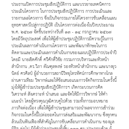
ประธานเปิดการประชุมเชิงปฏิบัติการ และบรรยายเทคนิคการ
ประเมินโครงการ ในการประชุมเชิงปฏิบัติการ การประเมินและ
รายงานผลโครงการ ซึ่งเป็นกิจกรรมภายใต้โครงการขับเคลื่อนแผน
ยุทธศาสตร์ไปสู่การปฏิบัติ เป็นโครงการต่อเนื่องในปีงบประมาณ
พ.ศ. ๒๕๖๗ จัดขึ้นระหว่างวันที่ ๑๓ - ๑๔ กรกฎาคม ๒๕๖๗
โดยมีวัตถุประสงค์ เพื่อให้ผู้เข้าประชุมปฏิบัติการมีความรู้ในการ
ประเมินผลการดำเนินงานโครงการ และพัฒนาทักษะในการ
ติดตามและประเมินผลการดำเนินงานของแผนปฏิบัติการประจำปี
โดยมี นายเชิดศักดิ์ ศรีศักดิ์วิชัย กรรมการบริหารและหัวหน้า
สำนักงาน ,ดร.วิภา ตัณฑุลพงษ์ รองหัวหน้าสำนักงาน และนางยุว
นิตย์ ศรศิลป์ ผู้อำนวยการสถานีวิทยุโทรทัศน์การศึกษาทางไกล
ผ่านดาวเทียม วิพากษ์และให้ข้อเสนอแนะการจัดกิจกรรมในครั้งนี้
มุ่งให้ผู้เข้าร่วมประชุมเชิงปฏิบัติการฯ เกิดกระบวนการคิด
วิเคราะห์ สังเคราะห์ นำเสนอ และจัดให้มีการวิพากษ์ ให้คำ
แนะนำ โดยผู้ทรงคุณวุฒิควบคู่ไปด้วย รวมทั้งการมอบหมาย
ภารกิจต่อเนื่อง เพื่อให้ผู้เข้าประชุมสามารถนำผลจากการเข้าร่วม
กิจกรรมในครั้งนี้ไปต่อยอดในการส่งเสริมและพัฒนางาน ซึ่งทุกคน
ล้วนเป็นฟันเฟืองที่สำคัญในการขับเคลื่อนการดำเนินงาน ของมูล