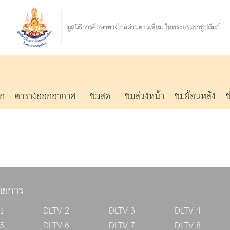
รก
ตารางออกอากาศ
ชมสด
ชมล่วงหน้า
ชมย้อนหลัง
ายการ
1
DLTV 2
DLTV 3
DLTV 4
5
DLTV 6
DLTV 7
DLTV 8