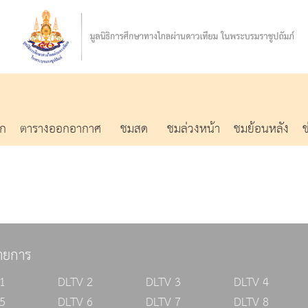
รก
ตารางออกอากาศ
ชมสด
ชมล่วงหน้า
ชมย้อนหลัง
ายการ
1
DLTV 2
DLTV 3
DLTV 4
5
DLTV 6
DLTV 7
DLTV 8