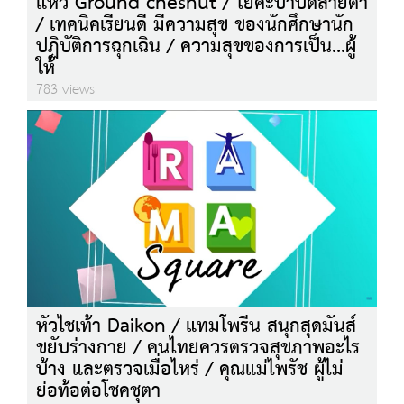
แห้ว Ground chesnut / โยคะบำบัดสายตา
/ เทคนิคเรียนดี มีความสุข ของนักศึกษานัก
ปฏิบัติการฉุกเฉิน / ความสุขของการเป็น...ผู้
ให้
783 views
หัวไชเท้า Daikon / แทมโพรีน สนุกสุดมันส์
ขยับร่างกาย / คนไทยควรตรวจสุขภาพอะไร
บ้าง และตรวจเมื่อไหร่ / คุณแม่ไพรัช ผู้ไม่
ย่อท้อต่อโชคชุตา