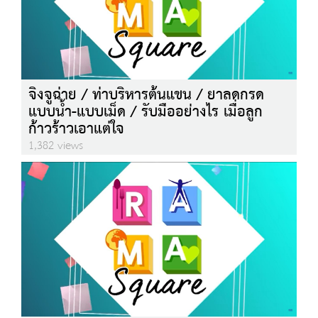
จิงจูฉ่าย / ท่าบริหารต้นแขน / ยาลดกรด
แบบน้ำ-แบบเม็ด / รับมืออย่างไร เมื่อลูก
ก้าวร้าวเอาแต่ใจ
1,382 views