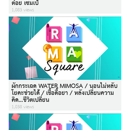
ต๋อย เซมเบ้
1,083 views
ผักกระเฉด WATER MIMOSA / นอนไม่หลับ
โยคะช่วยได้ / เชื้อดื้อยา / หลังเปลี่ยนความ
คิด...ชีวิตเปลี่ยน
1,038 views