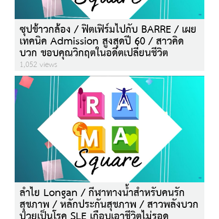
ซุปข้าวกล้อง / ฟิตเฟิร์มไปกับ BARRE / เผย
เทคนิค Admission สูงสุดปี 60 / สาวคิด
บวก ขอบคุณวิกฤตในอดีตเปลี่ยนชีวิต
1,052 views
ลำไย Longan / กีฬาทางน้ำสำหรับคนรัก
สุขภาพ / หลักประกันสุขภาพ / สาวพลังบวก
ป่วยเป็นโรค SLE เกือบเอาชีวิตไม่รอด