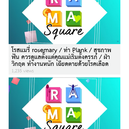
โรสแมรี่ rosemary / ท่า Plank / สุขภาพ
ฟัน ควรดูแลตั้งแต่คุณแม่เริ่มตั้งครรภ์ / ฝ่า
วิกฤต ทำงานหนัก เฉียดตายด้วยโรคเลือด
1,235 views