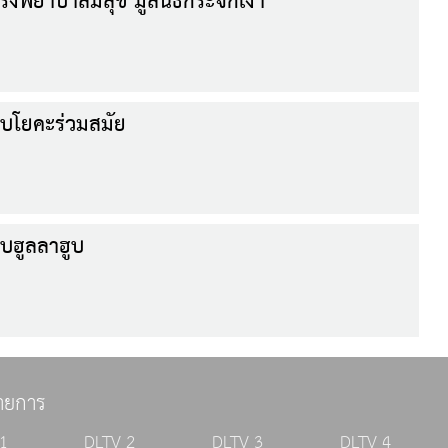
งพยาบาลมีสุข มูลนิธิกระจกเงา
บโยคะร่วมสมัย
บฮูลลาฮูบ
ายการ
1
DLTV 2
DLTV 3
DLTV 4