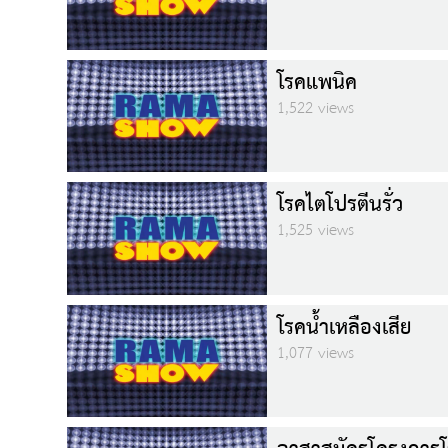
โรคแพนิค
1,522 views
โรคไตโปรตีนรั่ว
1,525 views
โรคน้ำเหลืองเสีย
1,077 views