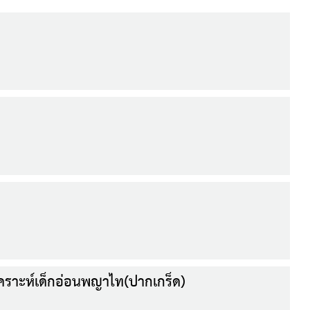
ราะห์เด็กอ่อนพญาไท(ปากเกร็ด)