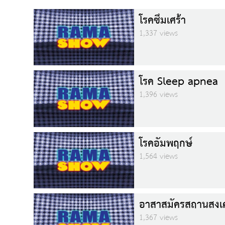
โรคซึมเศร้า
1,337 views
โรค Sleep apnea
1,396 views
โรคอัมพฤกษ์
1,564 views
อาสาสมัครสถานสงเค
1,367 views