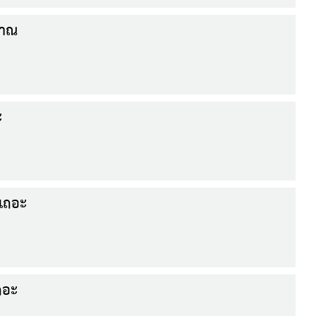
ราณ
ะ
นเถอะ
เถอะ