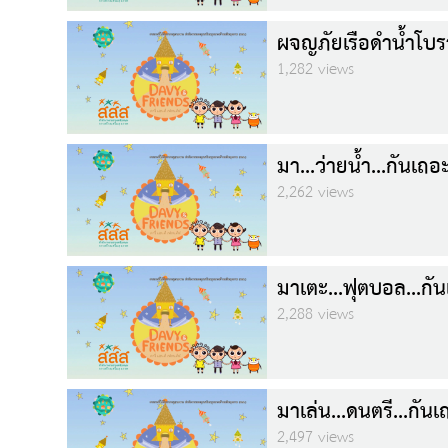
ผจญภัยเรือดำน้ำโบ
1,282 views
มา...ว่ายน้ำ...กันเถอ
2,262 views
มาเตะ...ฟุตบอล...กั
2,288 views
มาเล่น...ดนตรี...กัน
2,497 views