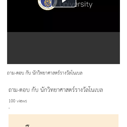
Play
Video
ถาม-ตอบ กับ นักวิทยาศาสตร์รางวัลโนเบล
ถาม-ตอบ กับ นักวิทยาศาสตร์รางวัลโนเบล
100 views
-