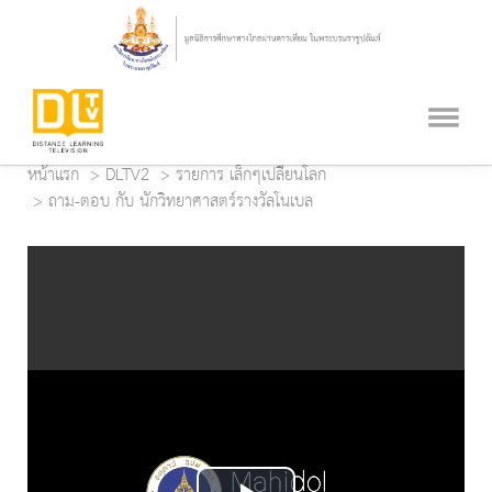
หน้าแรก
DLTV2
รายการ เล็กๆเปลี่ยนโลก
ถาม-ตอบ กับ นักวิทยาศาสตร์รางวัลโนเบล