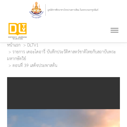
หน้าแรก
DLTV1
รายการ เดอะไดอารี่ บันทึกประวัติศาสตร์ชาติไทยกับสถาบันพระ
มหากษัตริย์
ตอนที่ 39 เสด็จประพาสต้น