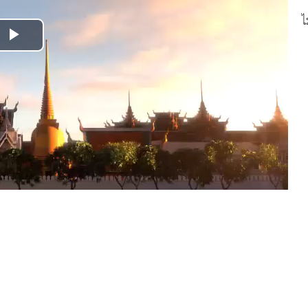
ไ
Play
Video