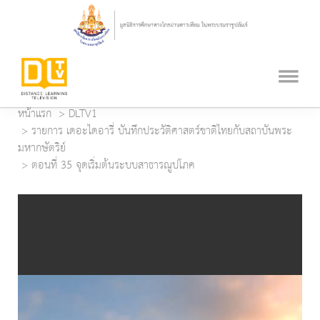
หน้าแรก
DLTV1
รายการ เดอะไดอารี่ บันทึกประวัติศาสตร์ชาติไทยกับสถาบันพระ
มหากษัตริย์
ตอนที่ 35 จุดเริ่มต้นระบบสาธารณูปโภค