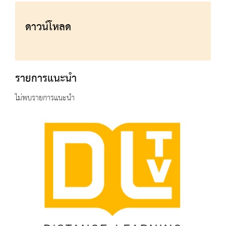
ดาวน์โหลด
รายการแนะนำ
ไม่พบรายการแนะนำ