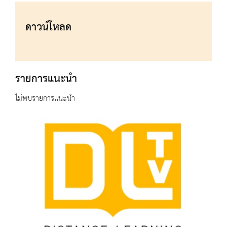
ดาวน์โหลด
รายการแนะนำ
ไม่พบรายการแนะนำ