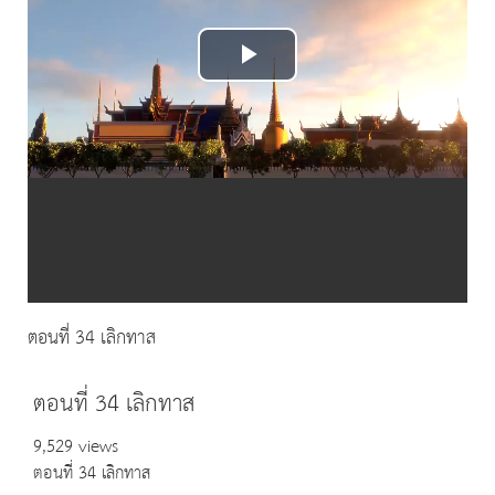
Play
Video
ตอนที่ 34 เลิกทาส
ตอนที่ 34 เลิกทาส
9,529 views
ตอนที่ 34 เลิกทาส