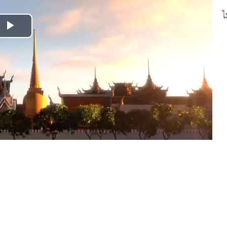
ไ
Play
Video