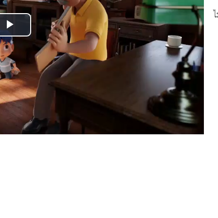
ไ
Play
Video