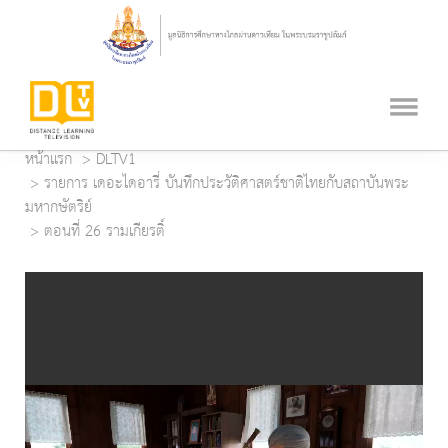
หน้าแรก
DLTV1
รายการ เดอะไดอารี่ บันทึกประวัติศาสตร์ชาติไทยกับสถาบันพระ
มหากษัตริย์
ตอนที่ 26 รามเกียรติ์