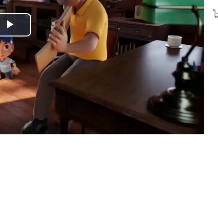
ไ
Play
Video