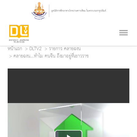
หน้าแรก
DLTV2
รายการ คลายฉงน
คลายฉงน...ทำไม คนจีน ถึงมาอยู่ที่เยาวราช