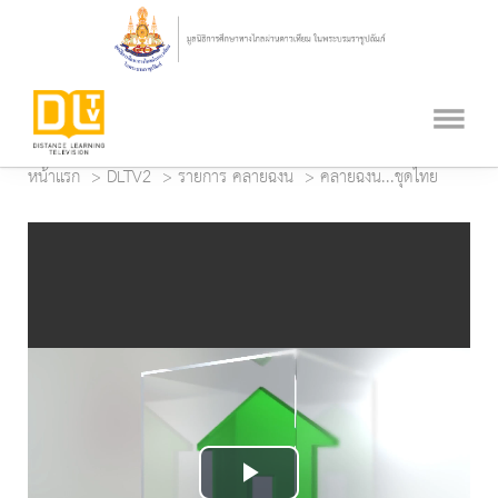
หน้าแรก
DLTV2
รายการ คลายฉงน
คลายฉงน...ชุดไทย
Play