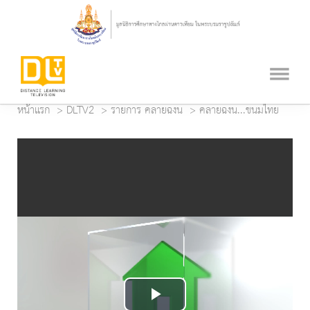
หน้าแรก
DLTV2
รายการ คลายฉงน
คลายฉงน...ขนมไทย
Play