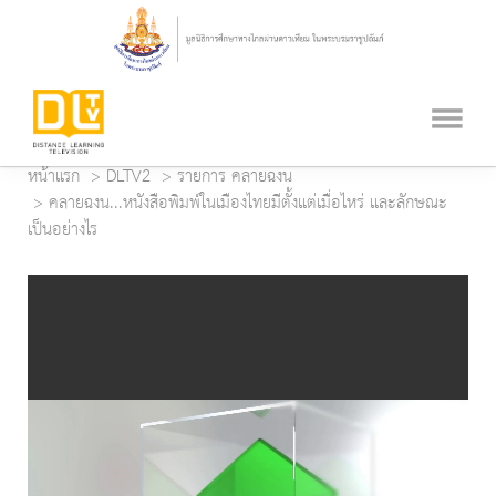
หน้าแรก
DLTV2
รายการ คลายฉงน
คลายฉงน...หนังสือพิมพ์ในเมืองไทยมีตั้งแต่เมื่อไหร่ และลักษณะ
เป็นอย่างไร