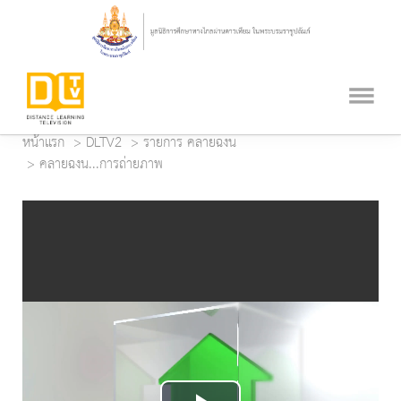
หน้าแรก
DLTV2
รายการ คลายฉงน
คลายฉงน...การถ่ายภาพ