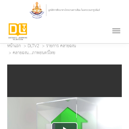
หน้าแรก
DLTV2
รายการ คลายฉงน
คลายฉงน...ภาพยนตร์ไทย