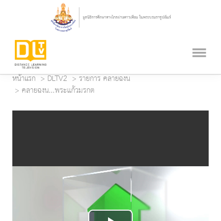
หน้าแรก
DLTV2
รายการ คลายฉงน
คลายฉงน...พระแก้วมรกต