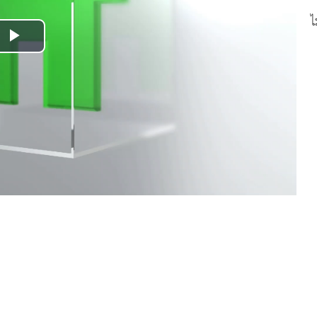
ไ
Play
Video