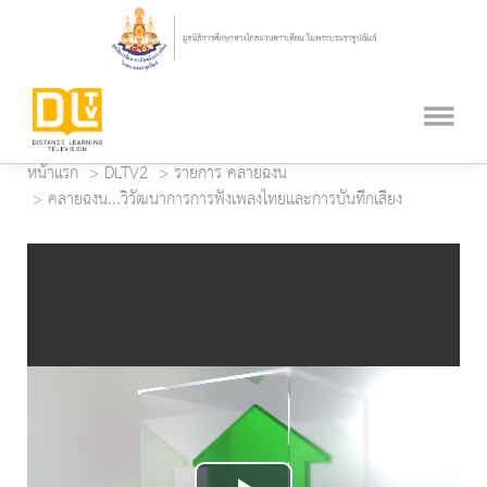
หน้าแรก
DLTV2
รายการ คลายฉงน
คลายฉงน...วิวัฒนาการการฟังเพลงไทยและการบันทึกเสียง