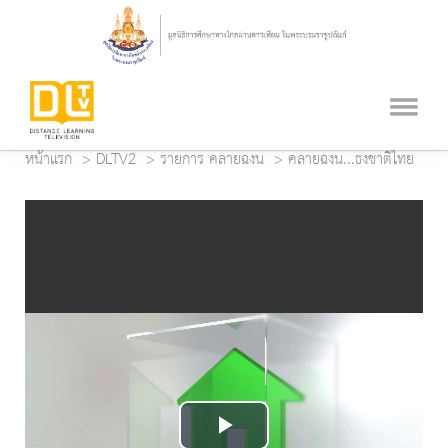
หน้าแรก
DLTV2
รายการ คลายฉงน
คลายฉงน...ธงชาติไทย
Play