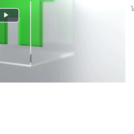
ไ
Play
Video