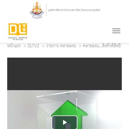
หน้าแรก
DLTV2
รายการ คลายฉงน
คลายฉงน...สิ่งศักดิ์สิทธิ์
Play