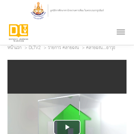
หน้าแรก
DLTV2
รายการ คลายฉงน
คลายฉงน...อาวุธ
Play