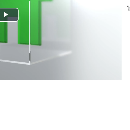
ไ
Play
Video