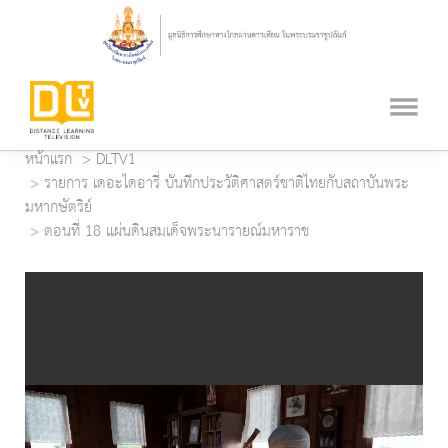
หน้าแรก
DLTV1
รายการ เดอะไดอารี่ บันทึกประวัติศาสตร์ชาติไทยกับสถาบันพระ
มหากษัตริย์
ตอนที่ 18 แผ่นดินสมเด็จพระนารายณ์มหาราช