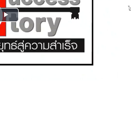
ไ
Play
Video