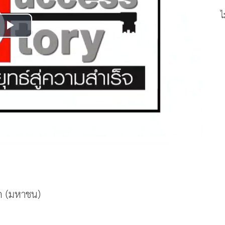
ไ
Play
Video
กัด (มหาชน)