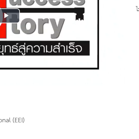
ไ
Play
Video
onal (EEI)