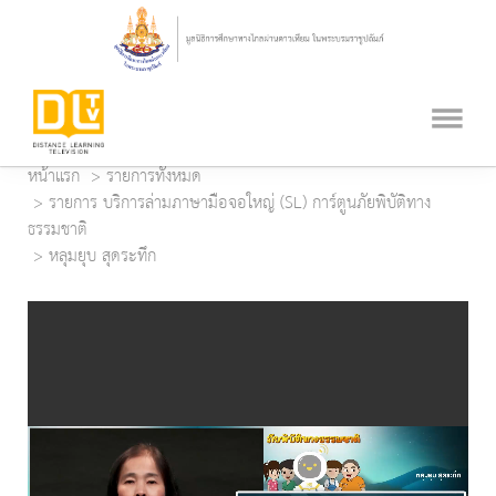
หน้าแรก
รายการทั้งหมด
รายการ บริการล่ามภาษามือจอใหญ่ (SL) การ์ตูนภัยพิบัติทาง
ธรรมชาติ
หลุมยุบ สุดระทึก