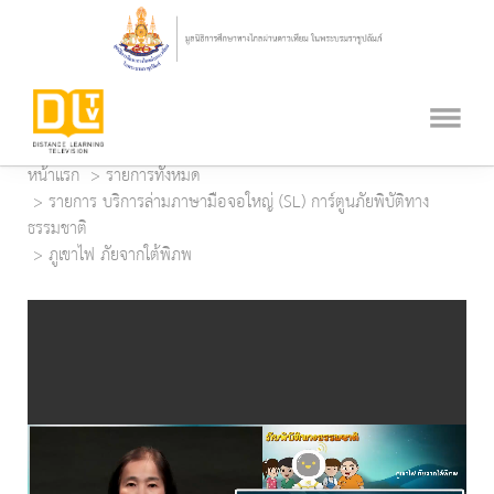
หน้าแรก
รายการทั้งหมด
รายการ บริการล่ามภาษามือจอใหญ่ (SL) การ์ตูนภัยพิบัติทาง
ธรรมชาติ
ภูเขาไฟ ภัยจากใต้พิภพ