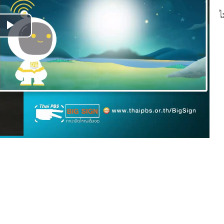
ไ
Play
Video