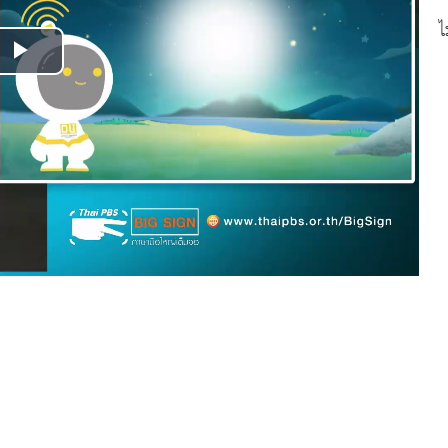
ไ
Play
Video