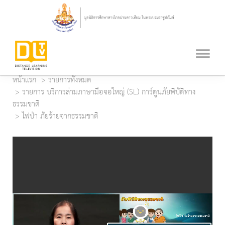
หน้าแรก
รายการทั้งหมด
รายการ บริการล่ามภาษามือจอใหญ่ (SL) การ์ตูนภัยพิบัติทาง
ธรรมชาติ
ไฟป่า ภัยร้ายจากธรรมชาติ