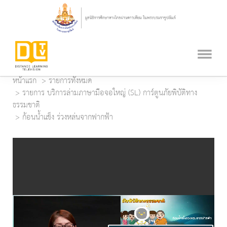
หน้าแรก
รายการทั้งหมด
รายการ บริการล่ามภาษามือจอใหญ่ (SL) การ์ตูนภัยพิบัติทาง
ธรรมชาติ
ก้อนน้ำแข็ง ร่วงหล่นจากฟากฟ้า