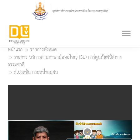
หน้าแรก
รายการทั้งหมด
รายการ บริการล่ามภาษามือจอใหญ่ (SL) การ์ตูนภัยพิบัติทาง
ธรรมชาติ
ดีเปรสชัน กระหน่ำลมฝน