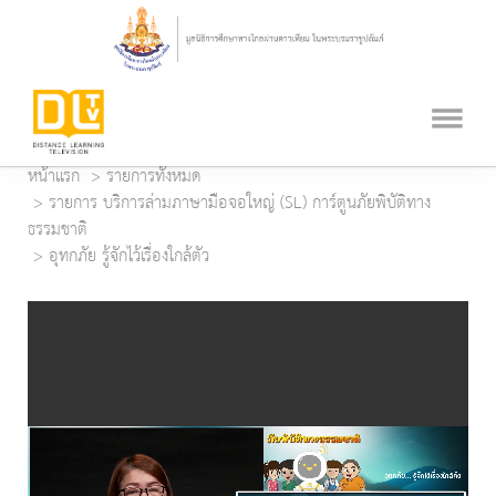
หน้าแรก
รายการทั้งหมด
รายการ บริการล่ามภาษามือจอใหญ่ (SL) การ์ตูนภัยพิบัติทาง
ธรรมชาติ
อุทกภัย รู้จักไว้เรื่องใกล้ตัว