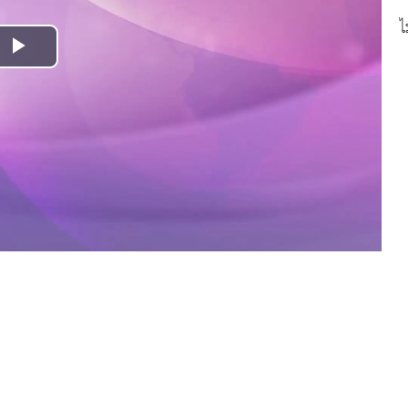
ไ
Play
Video