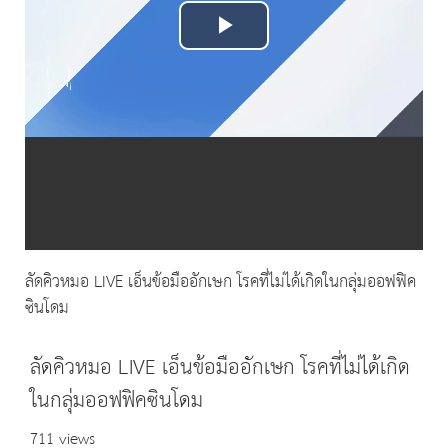
Play
Video
ลัดคิวหมอ LIVE เอ็นข้อมืออักเษก โรคที่ไม่ได้เกิดในกลุ่มออฟฟิค
ซินโดม
ลัดคิวหมอ LIVE เอ็นข้อมืออักเษก โรคที่ไม่ได้เกิด
ในกลุ่มออฟฟิคซินโดม
711 views