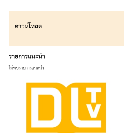
-
ดาวน์โหลด
รายการแนะนำ
ไม่พบรายการแนะนำ